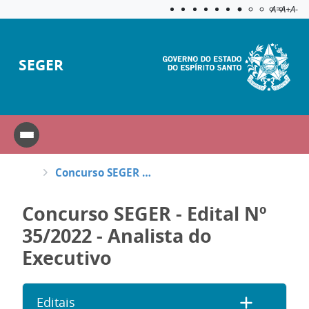
Acessibilida
Aplicar c
A=
A+
A-
SEGER
Concurso SEGER - Edital Nº 35/2022 - Analista do Executivo
Concurso SEGER - Edital Nº
35/2022 - Analista do
Executivo
Editais