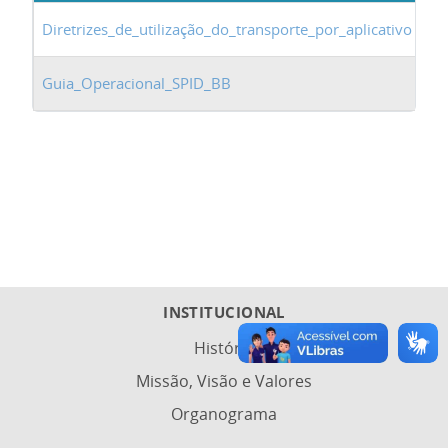
Diretrizes_de_utilização_do_transporte_por_aplicativo
05
Guia_Operacional_SPID_BB
12
INSTITUCIONAL
História
Missão, Visão e Valores
Organograma