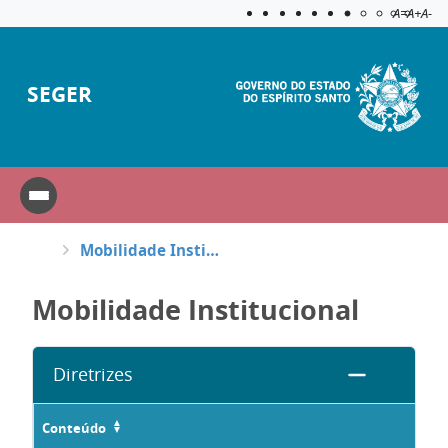
Acessibilida
Aplicar c
A=
A+
A-
SEGER
Mobilidade Institucional
Mobilidade Institucional
Diretrizes
At
Conteúdo