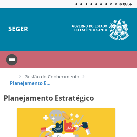
Acessibilida
Aplicar c
A=
A+
A-
SEGER
Gestão do Conhecimento
Planejamento Estratégico
Planejamento Estratégico