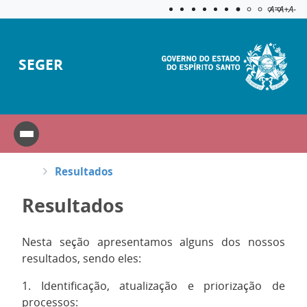
Acessibilida
Aplicar c
A=
A+
A-
SEGER
Resultados
Resultados
Nesta seção apresentamos alguns dos nossos
resultados, sendo eles:
1. Identificação, atualização e priorização de
processos: