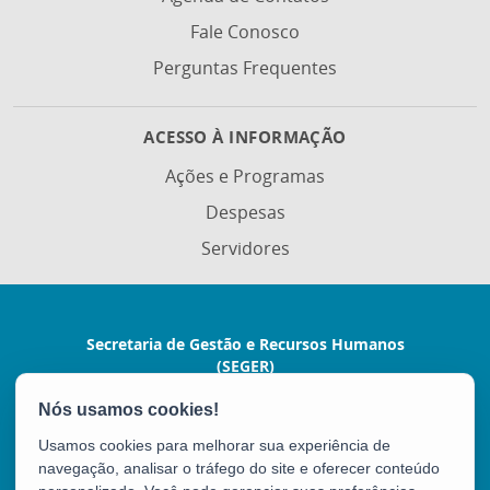
Fale Conosco
Perguntas Frequentes
ACESSO À INFORMAÇÃO
Ações e Programas
Despesas
Servidores
Secretaria de Gestão e Recursos Humanos
(SEGER)
Avenida Vitória, nº 2703 - Horto
CEP: 29045-160 - Vitória / ES
Usamos cookies para melhorar sua experiência de
Tel.: (27) 3636-5201 / 3636-5202
navegação, analisar o tráfego do site e oferecer conteúdo