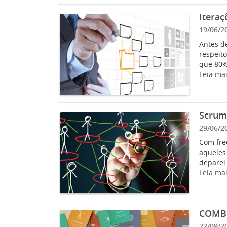
Iteraç
19/06/2
Antes d
respeit
que 80%
Leia ma
Scrum,
29/06/2
Com fre
aqueles
deparei
Leia ma
COMBI
22/09/2