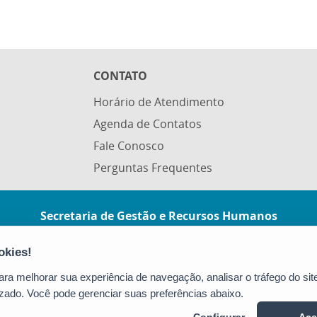
CONTATO
Horário de Atendimento
Agenda de Contatos
Fale Conosco
Perguntas Frequentes
Secretaria de Gestão e Recursos Humanos
(SEGER)
Avenida Vitória, nº 2703 - Horto
CEP: 29045-160 - Vitória / ES
a melhorar sua experiência de navegação, analisar o tráfego do site
Tel.: (27) 3636-5201 / 3636-5202
zado. Você pode gerenciar suas preferências abaixo.