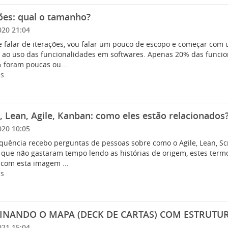
ões: qual o tamanho?
020 21:04
e falar de iterações, vou falar um pouco de escopo e começar com
o ao uso das funcionalidades em softwares. Apenas 20% das funcio
 foram poucas ou...
is
 Lean, Agile, Kanban: como eles estão relacionados
020 10:05
quência recebo perguntas de pessoas sobre como o Agile, Lean, Sc
 que não gastaram tempo lendo as histórias de origem, estes term
 com esta imagem ...
is
NANDO O MAPA (DECK DE CARTAS) COM ESTRUTU
021 15:04