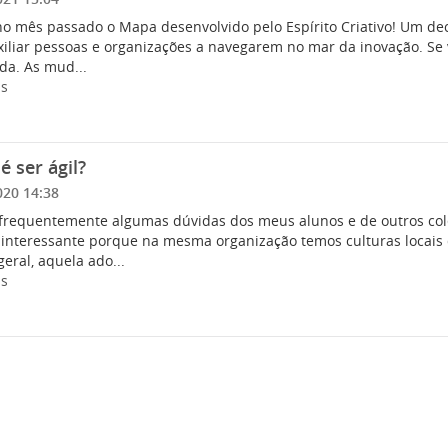
no mês passado o Mapa desenvolvido pelo Espírito Criativo! Um dec
xiliar pessoas e organizações a navegarem no mar da inovação. Se 
da. As mud...
is
é ser ágil?
020 14:38
frequentemente algumas dúvidas dos meus alunos e de outros col
é interessante porque na mesma organização temos culturas locais 
geral, aquela ado...
is