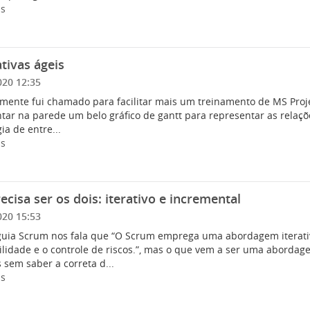
is
tivas ágeis
020 12:35
mente fui chamado para facilitar mais um treinamento de MS Proj
tar na parede um belo gráfico de gantt para representar as relaçõe
ia de entre...
is
recisa ser os dois: iterativo e incremental
020 15:53
guia Scrum nos fala que “O Scrum emprega uma abordagem iterativ
ilidade e o controle de riscos.”, mas o que vem a ser uma abordage
 sem saber a correta d...
is