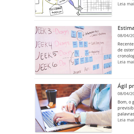
Leia ma
Estima
08/04/2
Recente
de osten
cronolog
Leia ma
Ágil p
08/04/2
Bom, o 
previsib
palavras
Leia ma