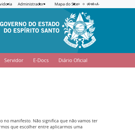
Acessibilidade
Aplicar contraste
vidoria
Administrador
Mapa do Site
A=
A+
A-
Servidor
E-Docs
Diário Oficial
rito no manifesto. Não significa que não vamos ter
ermos que escolher entre aplicarmos uma