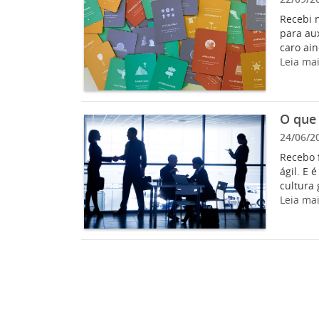
Recebi 
para au
caro ain
Leia ma
O que 
24/06/2
Recebo 
ágil. E 
cultura 
Leia ma