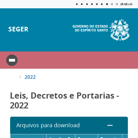
Acessibilida
Aplicar c
A=
A+
A-
SEGER
2022
Leis, Decretos e Portarias -
2022
Arquivos para download