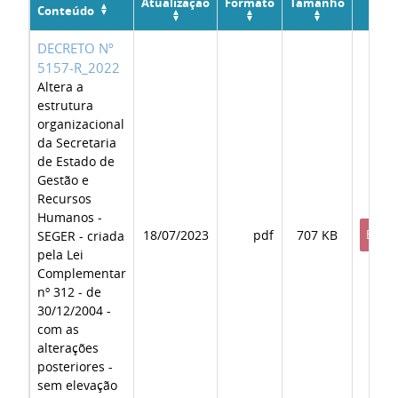
Atualização
Formato
Tamanho
Conteúdo
DECRETO Nº
5157-R_2022
Altera a
estrutura
organizacional
da Secretaria
de Estado de
Gestão e
Recursos
Humanos -
18/07/2023
pdf
707 KB
BAIX
SEGER - criada
pela Lei
Complementar
nº 312 - de
30/12/2004 -
com as
alterações
posteriores -
sem elevação