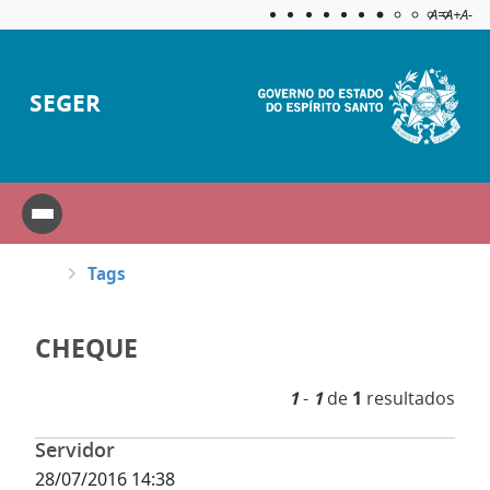
Acessibilida
Aplicar c
A=
A+
A-
SEGER
Tags
CHEQUE
1
-
1
de
1
resultados
Servidor
28/07/2016 14:38