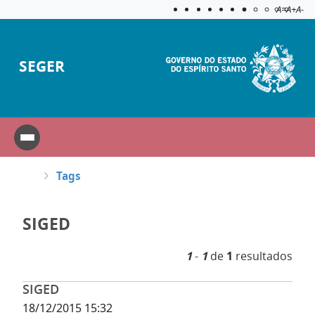
Acessibilida
Aplicar c
A=
A+
A-
SEGER
Tags
SIGED
1
-
1
de
1
resultados
SIGED
18/12/2015 15:32