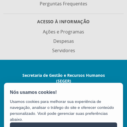
Perguntas Frequentes
ACESSO À INFORMAÇÃO
Ações e Programas
Despesas
Servidores
Secretaria de Gestão e Recursos Humanos
(SEGER)
Avenida Vitória, nº 2703 - Horto
CEP: 29045-160 - Vitória / ES
Usamos cookies para melhorar sua experiência de
Tel.: (27) 3636-5201 / 3636-5202
navegação, analisar o tráfego do site e oferecer conteúdo
personalizado. Você pode gerenciar suas preferências
abaixo.